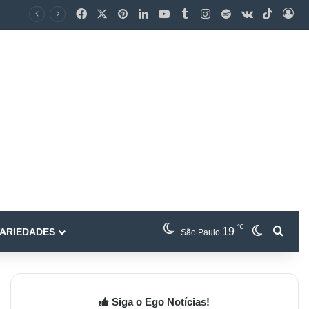
℃
19
ARIEDADES
São Paulo
Siga o Ego Notícias!