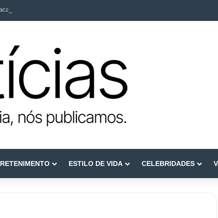
ca como referência em terapia capilar e saúde do couro cabeludo
RETENIMENTO
ESTILO DE VIDA
CELEBRIDADES
V