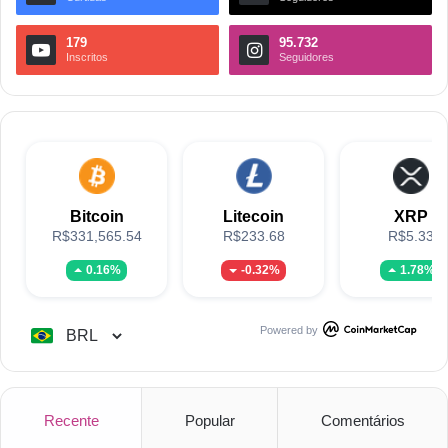
179
95.732
Inscritos
Seguidores
Bitcoin
Litecoin
XRP
R$331,565.54
R$233.68
R$5.33
0.16%
-0.32%
1.78%
Powered by
Recente
Popular
Comentários