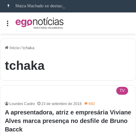
Maiza Machado se destaca como referência em terapia capilar e saúde do couro cabeludo
Início
/
tchaka
tchaka
TV
Lourdes Castro
23 de setembro de 2018
692
A apresentadora, atriz e empresária Viviane
Alves marca presença no desfile de Bruno
Bacck