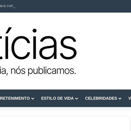
ca como referência em terapia capilar e saúde do couro cabeludo
RETENIMENTO
ESTILO DE VIDA
CELEBRIDADES
V