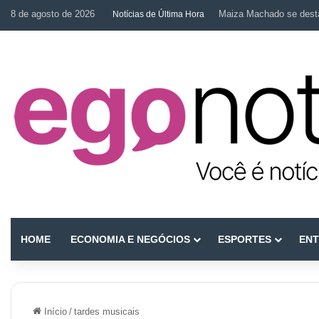
8 de agosto de 2026
Maiza Machado se desta
Notícias de Última Hora
HOME
ECONOMIA E NEGÓCIOS
ESPORTES
ENT
Início
/
tardes musicais