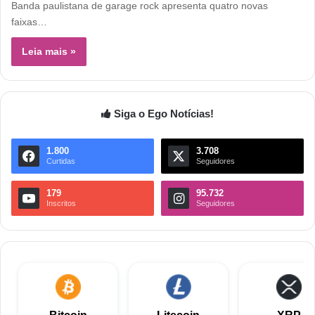
Banda paulistana de garage rock apresenta quatro novas
faixas…
Leia mais »
Siga o Ego Notícias!
1.800
3.708
Curtidas
Seguidores
179
95.732
Inscritos
Seguidores