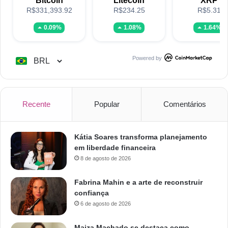
Bitcoin
Litecoin
XRP
R$331,393.92
R$234.25
R$5.31
0.09%
1.08%
1.64%
Powered by
Recente
Popular
Comentários
Kátia Soares transforma planejamento
em liberdade financeira
8 de agosto de 2026
Fabrina Mahin e a arte de reconstruir
confiança
6 de agosto de 2026
Maiza Machado se destaca como