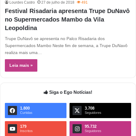
Lourdes Castro
27 de julho de 2018
491
Festival Risadaria apresenta Trupe DuNavô
no Supermercados Mambo da Vila
Leopoldina
Trupe DuNavô se apresenta no Palco Risadaria dos
Supermercados Mambo Neste fim de semana, a Trupe DuNavô
realiza mais uma…
Leia mais »
Siga o Ego Notícias!
1.800
3.708
Curtidas
Seguidores
179
95.732
Inscritos
Seguidores