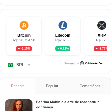
Bitcoin
Litecoin
XRP
R$328,754.58
R$232.68
R$5.23
-1.15%
0.72%
-2.77%
Powered by
Recente
Popular
Comentários
Fabrina Mahin e a arte de reconstruir
confiança