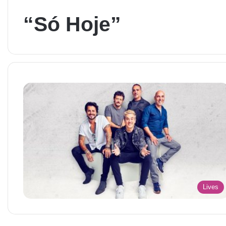
“Só Hoje”
Lives