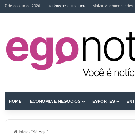
7 de agosto de 2026
Maiza Machado se desta
Notícias de Última Hora
HOME
ECONOMIA E NEGÓCIOS
ESPORTES
ENT
Início
/
“Só Hoje”