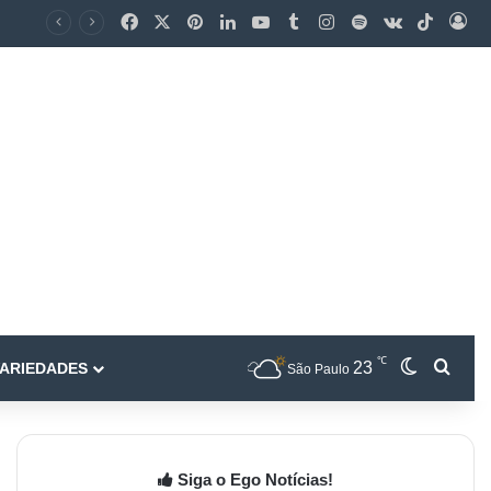
℃
23
ARIEDADES
São Paulo
Siga o Ego Notícias!