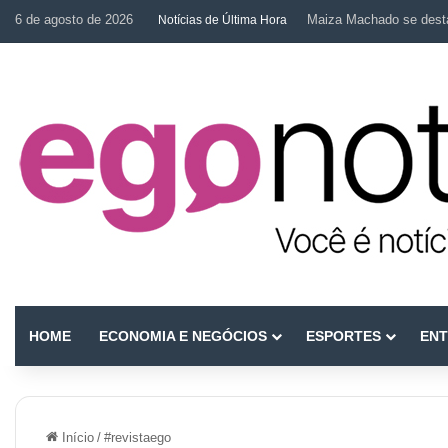
6 de agosto de 2026
Maiza Machado se desta
Notícias de Última Hora
HOME
ECONOMIA E NEGÓCIOS
ESPORTES
ENT
Início
/
#revistaego