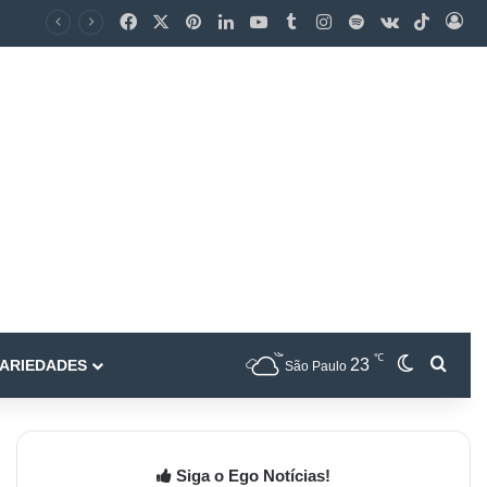
℃
23
ARIEDADES
São Paulo
Siga o Ego Notícias!