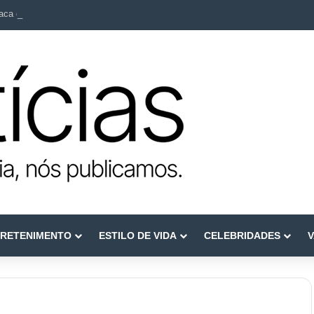
ca como referência em terapia capilar e saúde do couro cabeludo
RETENIMENTO
ESTILO DE VIDA
CELEBRIDADES
V