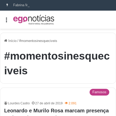
Fabrina Mahin e a arte de reconstruir confiança
Início
/
#momentosinesqueciveis
#momentosinesquec
iveis
Famosos
Lourdes Castro
27 de abril de 2019
2.091
Leonardo e Murilo Rosa marcam presença