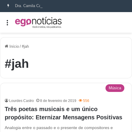
Dra. Camila Capobianco transforma cicatrizes em histórias de recomeço
Início
/
#jah
#jah
Música
Lourdes Castro
8 de fevereiro de 2019
556
Três poetas musicais e um único
propósito: Eternizar Mensagens Positivas
Analogia entre o passado e o presente de compositores e