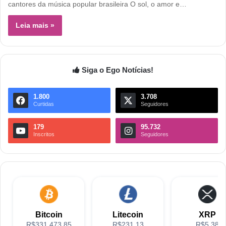
cantores da música popular brasileira O sol, o amor e…
Leia mais »
Siga o Ego Notícias!
1.800
3.708
Curtidas
Seguidores
179
95.732
Inscritos
Seguidores
Bitcoin
Litecoin
XRP
R$331,473.85
R$231.13
R$5.38