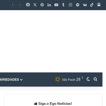
℃
28
ARIEDADES
São Paulo
Siga o Ego Notícias!