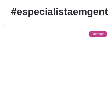
#especialistaemgent
Famosos