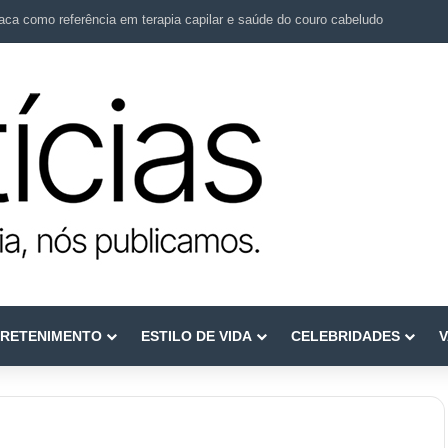
ca como referência em terapia capilar e saúde do couro cabeludo
RETENIMENTO
ESTILO DE VIDA
CELEBRIDADES
V