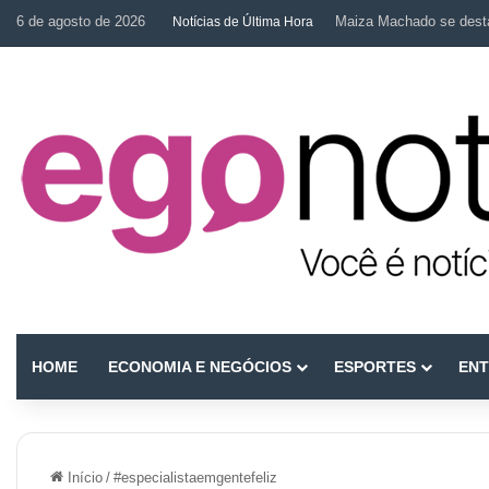
6 de agosto de 2026
Maiza Machado se desta
Notícias de Última Hora
HOME
ECONOMIA E NEGÓCIOS
ESPORTES
ENT
Início
/
#especialistaemgentefeliz