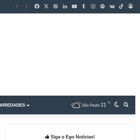
℃
21
ARIEDADES
São Paulo
Siga o Ego Notícias!