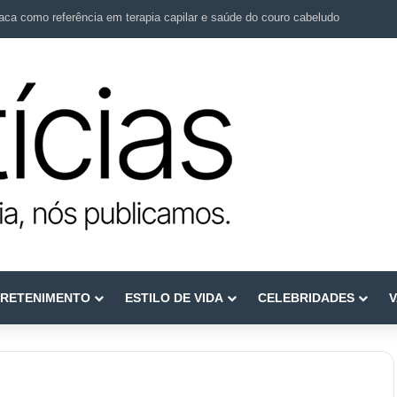
ca como referência em terapia capilar e saúde do couro cabeludo
RETENIMENTO
ESTILO DE VIDA
CELEBRIDADES
V