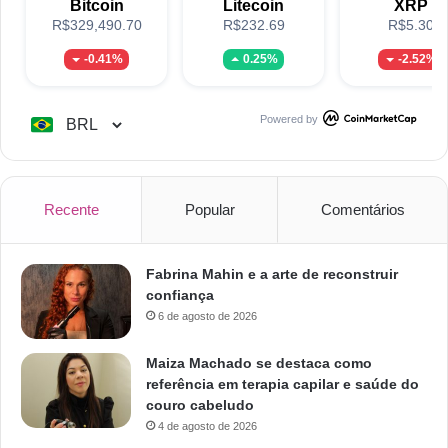
Bitcoin
Litecoin
XRP
R$329,490.70
R$232.69
R$5.30
-0.41%
0.25%
-2.52%
Powered by
Recente
Popular
Comentários
Fabrina Mahin e a arte de reconstruir
confiança
6 de agosto de 2026
Maiza Machado se destaca como
referência em terapia capilar e saúde do
couro cabeludo
4 de agosto de 2026