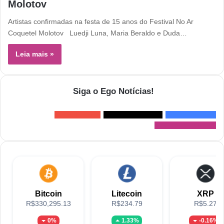
Molotov
Artistas confirmadas na festa de 15 anos do Festival No Ar
Coquetel Molotov Luedji Luna, Maria Beraldo e Duda…
Leia mais »
Siga o Ego Notícias!
179
Inscritos
3.708
Seguidores
1.800
Curtidas
95.732
Seguidores
Bitcoin
Litecoin
XRP
R$330,295.13
R$234.79
R$5.27
0%
1.33%
-0.16%