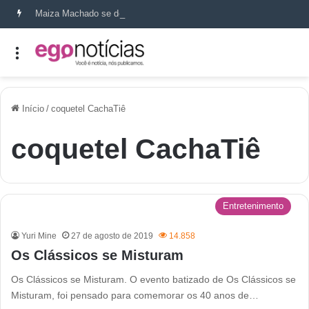
Maiza Machado se destaca como referência em terapia capilar e saúde do couro cabeludo
Início
/
coquetel CachaTiê
coquetel CachaTiê
Entretenimento
Yuri Mine
27 de agosto de 2019
14.858
Os Clássicos se Misturam
Os Clássicos se Misturam. O evento batizado de Os Clássicos se
Misturam, foi pensado para comemorar os 40 anos de…