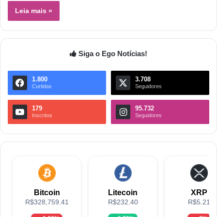
Leia mais »
Siga o Ego Notícias!
1.800
3.708
Curtidas
Seguidores
179
95.732
Inscritos
Seguidores
Bitcoin
Litecoin
XRP
R$328,759.41
R$232.40
R$5.21