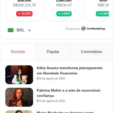
Bitcoin
Litecoin
XRP
R$330,216.75
R$234.57
R$5.29
-0.23%
1.08%
0.42%
Powered by
Recente
Popular
Comentários
Kátia Soares transforma planejamento
em liberdade financeira
8 de agosto de 2026
Fabrina Mahin e a arte de reconstruir
confiança
6 de agosto de 2026
Maiza Machado se destaca como