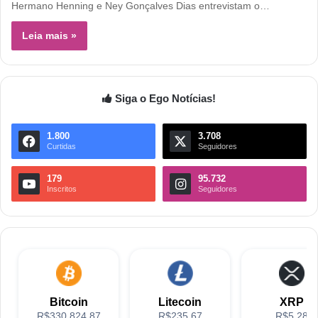
Hermano Henning e Ney Gonçalves Dias entrevistam o…
Leia mais »
Siga o Ego Notícias!
1.800
3.708
Curtidas
Seguidores
179
95.732
Inscritos
Seguidores
Bitcoin
Litecoin
XRP
R$330,824.87
R$235.67
R$5.28