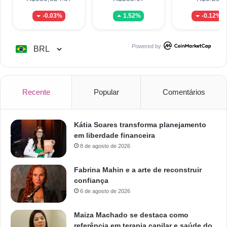
-0.03%
1.52%
-0.12%
Powered by
Recente
Popular
Comentários
Kátia Soares transforma planejamento
em liberdade financeira
8 de agosto de 2026
Fabrina Mahin e a arte de reconstruir
confiança
6 de agosto de 2026
Maiza Machado se destaca como
referência em terapia capilar e saúde do