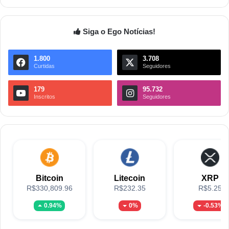
Siga o Ego Notícias!
1.800
3.708
Curtidas
Seguidores
179
95.732
Inscritos
Seguidores
Bitcoin
Litecoin
XRP
R$330,809.96
R$232.35
R$5.25
0.94%
0%
-0.53%