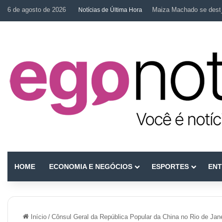
6 de agosto de 2026
Maiza Machado se desta
Notícias de Última Hora
HOME
ECONOMIA E NEGÓCIOS
ESPORTES
ENT
Início
/
Cônsul Geral da República Popular da China no Rio de Jane