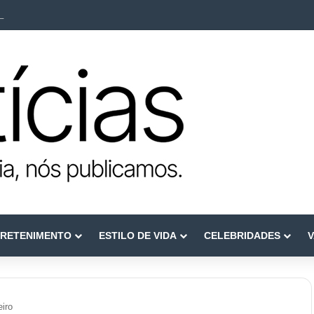
ca como referência em terapia capilar e saúde do couro cabeludo
RETENIMENTO
ESTILO DE VIDA
CELEBRIDADES
V
iro