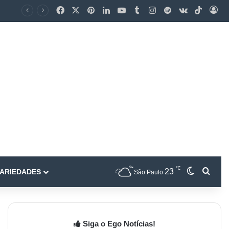
℃
23
ARIEDADES
São Paulo
Siga o Ego Notícias!