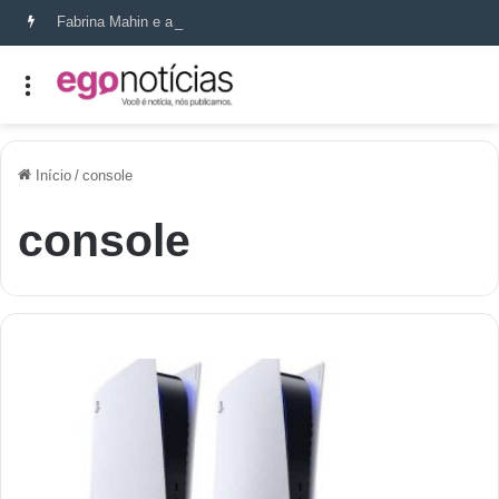
Fabrina Mahin e a arte de reconstruir confiança
Início
/
console
console