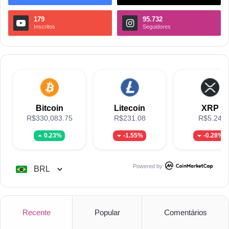
179
95.732
Inscritos
Seguidores
Bitcoin
Litecoin
XRP
R$330,083.75
R$231.08
R$5.24
0.23%
-1.55%
-0.28%
Powered by
Recente
Popular
Comentários