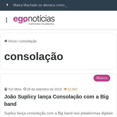
Maiza Machado se destaca como referência em terapia capilar e saúde do couro cabeludo
Início
/
consolação
consolação
Música
Yuri Mine
28 de setembro de 2019
12.907
João Suplicy lança Consolação com a Big
band
Suplicy lança consolação com a Big band nas plataformas digitais