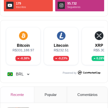
179
95.732
Inscritos
Seguidores
Bitcoin
Litecoin
XRP
R$331,188.97
R$232.51
R$5.30
-0.38%
-0.23%
0.28%
Powered by
Recente
Popular
Comentários