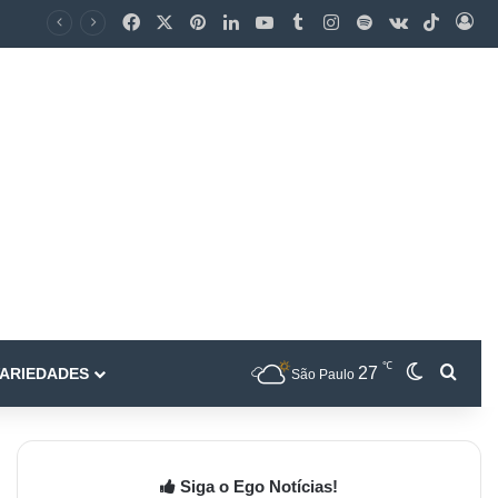
℃
27
ARIEDADES
São Paulo
Siga o Ego Notícias!