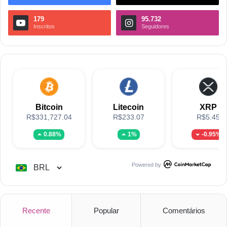
179
95.732
Inscritos
Seguidores
Bitcoin
Litecoin
XRP
R$331,727.04
R$233.07
R$5.45
0.88%
1%
-0.95%
Powered by
Recente
Popular
Comentários