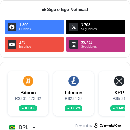
Siga o Ego Notícias!
1.800
3.708
Curtidas
Seguidores
179
95.732
Inscritos
Seguidores
Bitcoin
Litecoin
XRP
R$331,473.32
R$234.32
R$5.31
0.18%
1.07%
1.68%
Powered by