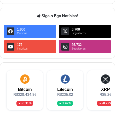
Siga o Ego Notícias!
1.800
3.708
Curtidas
Seguidores
179
95.732
Inscritos
Seguidores
Bitcoin
Litecoin
XRP
R$329,434.96
R$235.02
R$5.26
-0.31%
1.42%
-0.22%