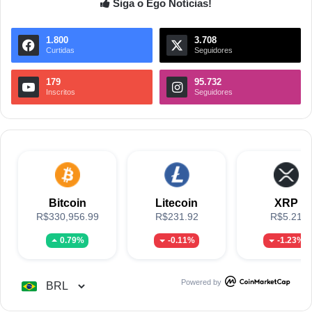
Siga o Ego Notícias!
1.800
3.708
Curtidas
Seguidores
179
95.732
Inscritos
Seguidores
Bitcoin
Litecoin
XRP
R$330,956.99
R$231.92
R$5.21
0.79%
-0.11%
-1.23%
Powered by