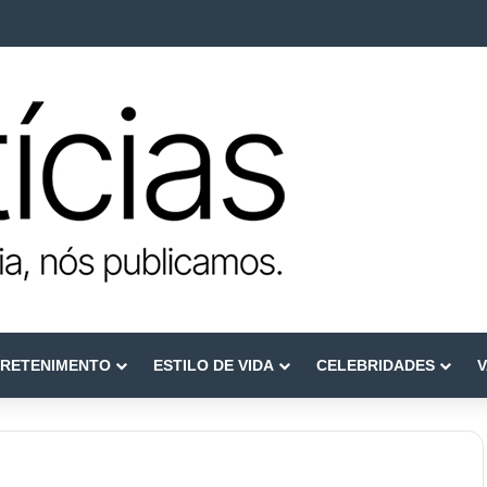
ca como referência em terapia capilar e saúde do couro cabeludo
RETENIMENTO
ESTILO DE VIDA
CELEBRIDADES
V