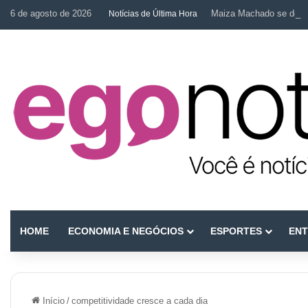
6 de agosto de 2026
Maiza Machado se desta
Notícias de Última Hora
HOME
ECONOMIA E NEGÓCIOS
ESPORTES
ENT
Início
/
competitividade cresce a cada dia