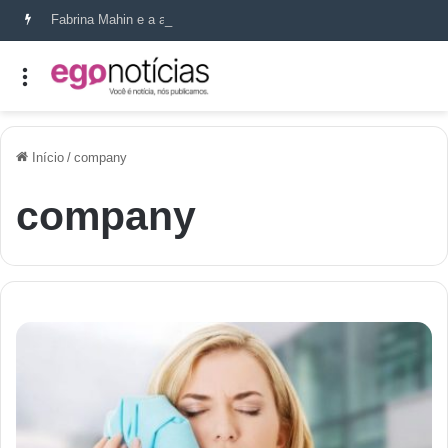
Fabrina Mahin e a arte de reconstruir confiança
Início
/
company
company