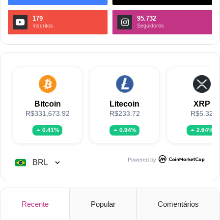
179
95.732
Inscritos
Seguidores
Bitcoin
Litecoin
XRP
R$331,673.92
R$233.72
R$5.32
0.41%
0.94%
2.64%
Powered by
Recente
Popular
Comentários