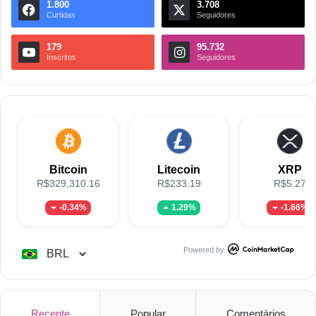
1.800
3.708
Curtidas
Seguidores
179
95.732
Inscritos
Seguidores
Bitcoin
Litecoin
XRP
R$329,310.16
R$233.19
R$5.27
-0.34%
1.29%
-1.66%
Powered by
Recente
Popular
Comentários