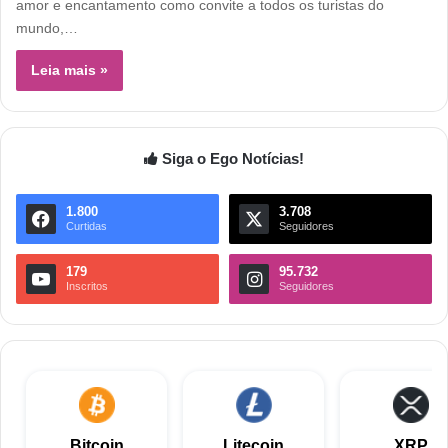
amor e encantamento como convite a todos os turistas do
mundo,…
Leia mais »
Siga o Ego Notícias!
1.800
3.708
Curtidas
Seguidores
179
95.732
Inscritos
Seguidores
Bitcoin
Litecoin
XRP