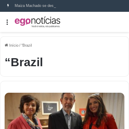
Maiza Machado se destaca como referência em terapia capilar e saúde do couro cabeludo
Início
/
“Brazil
“Brazil