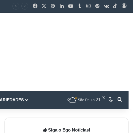
℃
21
ARIEDADES
São Paulo
Siga o Ego Notícias!