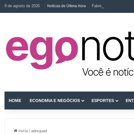
9 de agosto de 2026
Fabrina Mahin e a arte d
Notícias de Última Hora
HOME
ECONOMIA E NEGÓCIOS
ESPORTES
ENT
Início
/
adrsquad