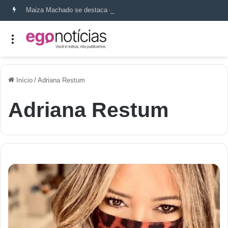
Maiza Machado se destaca como referência em terapia capilar e saúde do couro cabeludo
Início
/
Adriana Restum
Adriana Restum