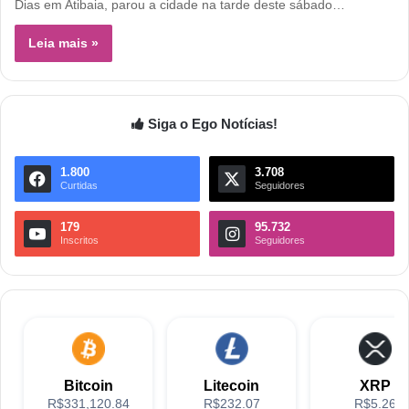
Dias em Atibaia, parou a cidade na tarde deste sábado…
Leia mais »
Siga o Ego Notícias!
1.800
3.708
Curtidas
Seguidores
179
95.732
Inscritos
Seguidores
Bitcoin
Litecoin
XRP
R$331,120.84
R$232.07
R$5.26