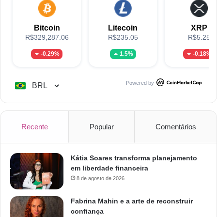
Bitcoin
Litecoin
XRP
R$329,287.06
R$235.05
R$5.25
-0.29%
1.5%
-0.18%
Powered by
Recente
Popular
Comentários
Kátia Soares transforma planejamento
em liberdade financeira
8 de agosto de 2026
Fabrina Mahin e a arte de reconstruir
confiança