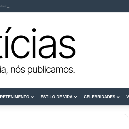
ca como referência em terapia capilar e saúde do couro cabeludo
RETENIMENTO
ESTILO DE VIDA
CELEBRIDADES
V