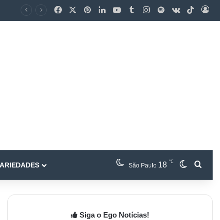
℃
18
ARIEDADES
São Paulo
Siga o Ego Notícias!