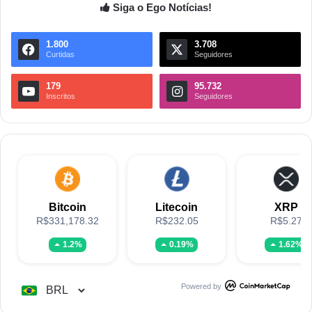
Siga o Ego Notícias!
1.800
3.708
Curtidas
Seguidores
179
95.732
Inscritos
Seguidores
Bitcoin
Litecoin
XRP
R$331,178.32
R$232.05
R$5.27
1.2%
0.19%
1.62%
Powered by