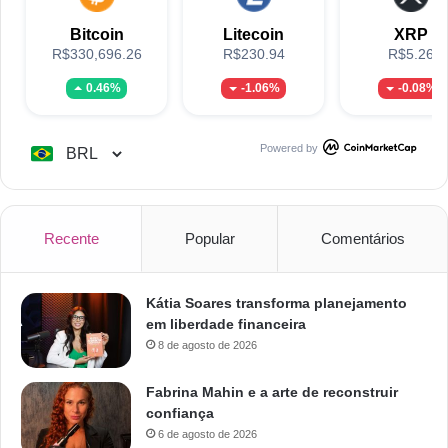
Bitcoin
Litecoin
XRP
R$330,696.26
R$230.94
R$5.26
0.46%
-1.06%
-0.08%
Powered by
Recente
Popular
Comentários
Kátia Soares transforma planejamento
em liberdade financeira
8 de agosto de 2026
Fabrina Mahin e a arte de reconstruir
confiança
6 de agosto de 2026