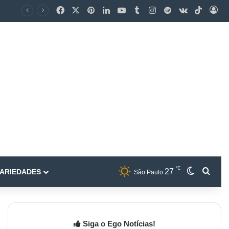
℃
27
ARIEDADES
São Paulo
Siga o Ego Notícias!