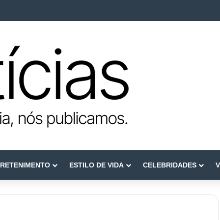
ca como referência em terapia capilar e saúde do couro cabeludo
RETENIMENTO
ESTILO DE VIDA
CELEBRIDADES
V