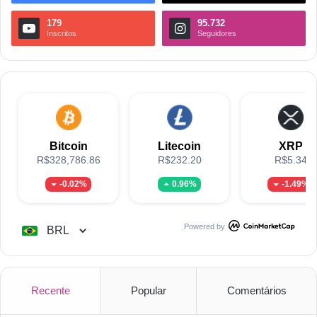
179
95.732
Inscritos
Seguidores
Bitcoin
Litecoin
XRP
R$328,786.86
R$232.20
R$5.34
-0.02%
0.96%
-1.49%
Powered by
Recente
Popular
Comentários