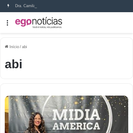
Dra. Camila Capobianco transforma cicatrizes em histórias de recomeço
Início
/
abi
abi