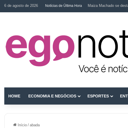
6 de agosto de 2026
Maiza Machado se desta
Notícias de Última Hora
HOME
ECONOMIA E NEGÓCIOS
ESPORTES
ENT
Início
/
abada