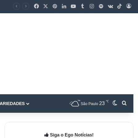
℃
23
ARIEDADES
São Paulo
Siga o Ego Notícias!