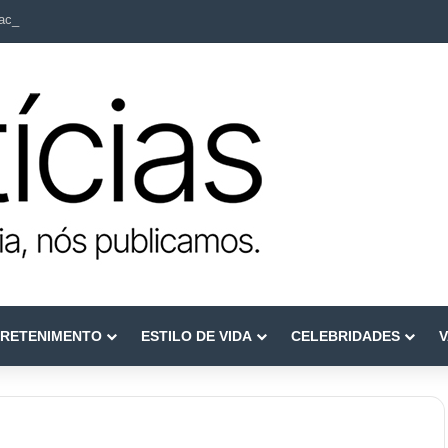
ca como referência em terapia capilar e saúde do couro cabeludo
RETENIMENTO
ESTILO DE VIDA
CELEBRIDADES
V