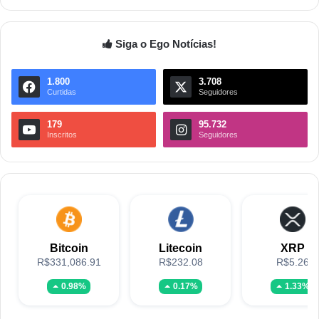
Siga o Ego Notícias!
1.800
3.708
Curtidas
Seguidores
179
95.732
Inscritos
Seguidores
Bitcoin
Litecoin
XRP
R$331,086.91
R$232.08
R$5.26
0.98%
0.17%
1.33%