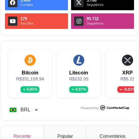
1.800
3.708
Curtidas
Seguidores
179
95.732
Inscritos
Seguidores
Bitcoin
Litecoin
XRP
R$331,158.94
R$232.05
R$5.23
0.85%
0.07%
-0.81%
Powered by
Recente
Popular
Comentários