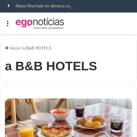
Maiza Machado se destaca como referência em terapia capilar e saúde do couro cabeludo
Início
/
a B&B HOTELS
a B&B HOTELS