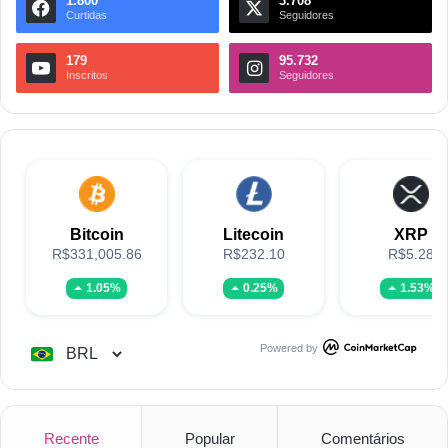
1.800
3.708
Curtidas
Seguidores
179
95.732
Inscritos
Seguidores
Bitcoin
Litecoin
XRP
R$331,005.86
R$232.10
R$5.28
1.05%
0.25%
1.53%
Powered by
Recente
Popular
Comentários