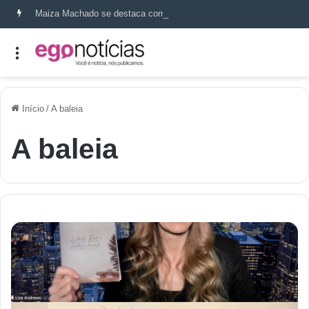
Maiza Machado se destaca como referência em terapia capilar e saúde do couro cabeludo
Início
/
A baleia
A baleia