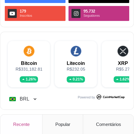
179
95.732
Inscritos
Seguidores
Bitcoin
Litecoin
XRP
R$331,182.81
R$232.05
R$5.27
1.26%
0.21%
1.62%
Powered by
Recente
Popular
Comentários