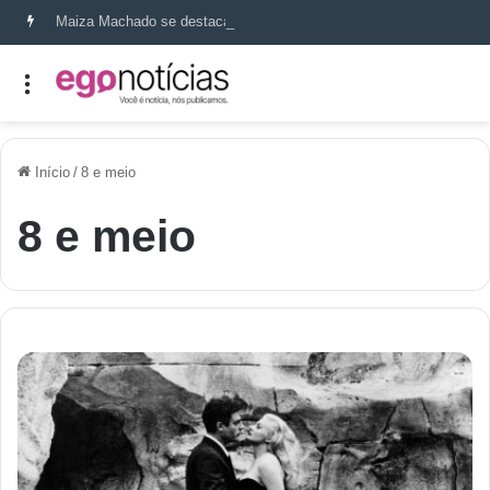
Maiza Machado se destaca como referência em terapia capilar e saúde do couro cabeludo
Início
/
8 e meio
8 e meio