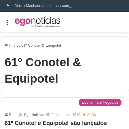
Maiza Machado se destaca como referência em terapia capilar e saúde do couro cabeludo
Início
/
61º Conotel & Equipotel
61º Conotel &
Equipotel
Economia e Negócios
Redação Ego Notícias
11 de abril de 2019
2.133
61º Conotel e Equipotel são lançados