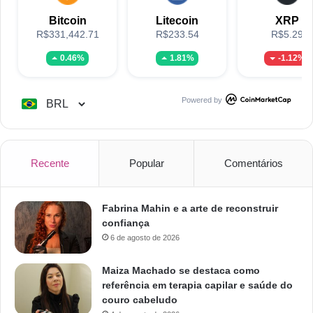
Bitcoin
Litecoin
XRP
R$331,442.71
R$233.54
R$5.29
0.46%
1.81%
-1.12%
Powered by
Recente
Popular
Comentários
Fabrina Mahin e a arte de reconstruir
confiança
6 de agosto de 2026
Maiza Machado se destaca como
referência em terapia capilar e saúde do
couro cabeludo