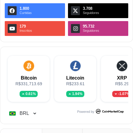
1.800
3.708
Curtidas
Seguidores
179
95.732
Inscritos
Seguidores
Bitcoin
Litecoin
XRP
R$331,713.69
R$233.61
R$5.29
0.61%
1.94%
-1.07%
Powered by