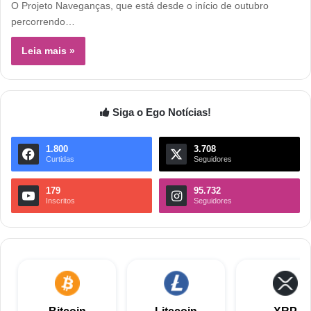
O Projeto Naveganças, que está desde o início de outubro
percorrendo…
Leia mais »
Siga o Ego Notícias!
1.800
3.708
Curtidas
Seguidores
179
95.732
Inscritos
Seguidores