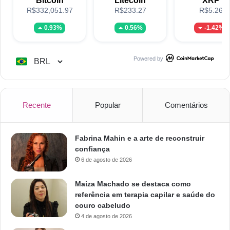
Bitcoin
Litecoin
XRP
R$332,051.97
R$233.27
R$5.26
0.93%
0.56%
-1.42%
Powered by
Recente
Popular
Comentários
Fabrina Mahin e a arte de reconstruir
confiança
6 de agosto de 2026
Maiza Machado se destaca como
referência em terapia capilar e saúde do
couro cabeludo
4 de agosto de 2026