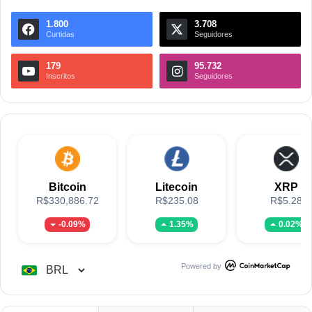
1.800
3.708
Curtidas
Seguidores
179
95.732
Inscritos
Seguidores
Bitcoin
Litecoin
XRP
R$330,886.72
R$235.08
R$5.28
-0.09%
1.35%
0.02%
Powered by