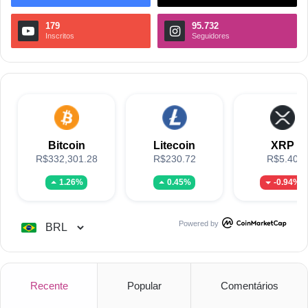
179
95.732
Inscritos
Seguidores
Bitcoin
Litecoin
XRP
R$332,301.28
R$230.72
R$5.40
1.26%
0.45%
-0.94%
Powered by
Recente
Popular
Comentários