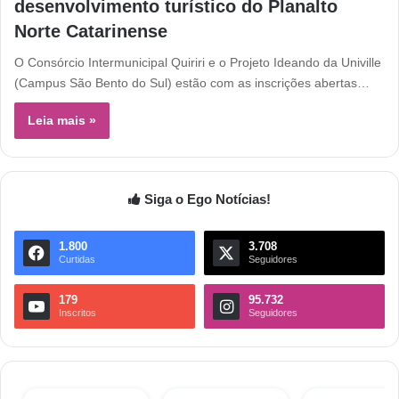
desenvolvimento turístico do Planalto
Norte Catarinense
O Consórcio Intermunicipal Quiriri e o Projeto Ideando da Univille
(Campus São Bento do Sul) estão com as inscrições abertas…
Leia mais »
Siga o Ego Notícias!
1.800
3.708
Curtidas
Seguidores
179
95.732
Inscritos
Seguidores