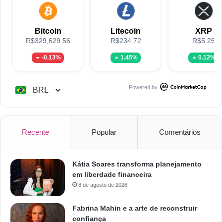
Bitcoin
Litecoin
XRP
R$329,629.56
R$234.72
R$5.26
-0.13%
1.45%
0.12%
Powered by
Recente
Popular
Comentários
Kátia Soares transforma planejamento
em liberdade financeira
8 de agosto de 2026
Fabrina Mahin e a arte de reconstruir
confiança