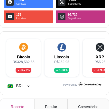
1.800
3.708
Curtidas
Seguidores
179
95.732
Inscritos
Seguidores
Bitcoin
Litecoin
XRP
R$328,532.58
R$232.95
R$5.25
-0.77%
1.28%
-1.93%
Powered by
Recente
Popular
Comentários