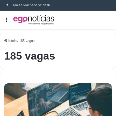
Maiza Machado se destaca como referência em terapia capilar e saúde do couro cabeludo
Início
/
185 vagas
185 vagas