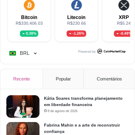
Bitcoin
Litecoin
XRP
R$330,406.03
R$230.66
R$5.24
0.38%
-1.26%
-0.49%
Powered by
Recente
Popular
Comentários
Kátia Soares transforma planejamento
em liberdade financeira
8 de agosto de 2026
Fabrina Mahin e a arte de reconstruir
confiança